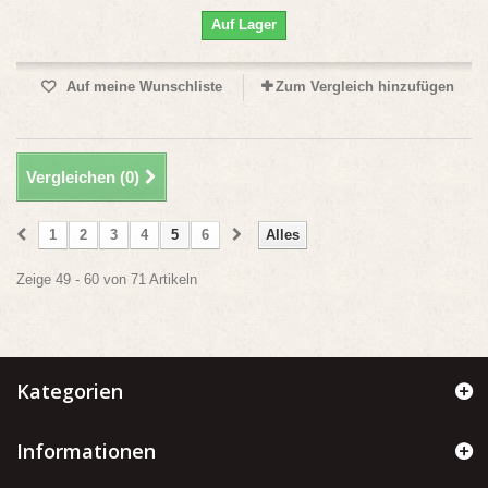
Auf Lager
Auf meine Wunschliste
Zum Vergleich hinzufügen
Vergleichen (
0
)
1
2
3
4
5
6
Alles
Zeige 49 - 60 von 71 Artikeln
Kategorien
Informationen
.