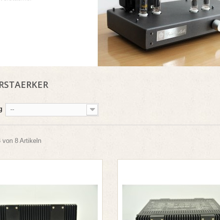
RSTAERKER
g
--
8 von 8 Artikeln